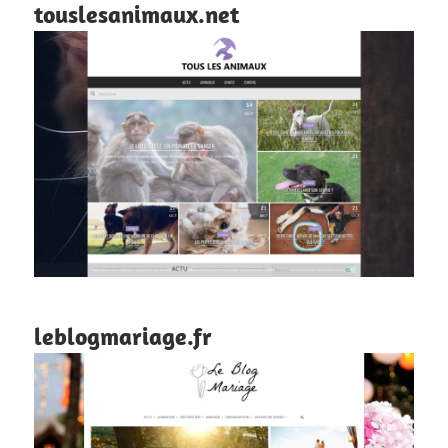
touslesanimaux.net
leblogmariage.fr