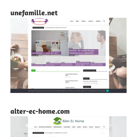
unefamille.net
alter-ec-home.com